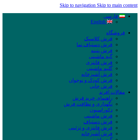
Skip to navigation
Skip to main content
فارسی
English
فروشگاه
فرش کلاسیک
فرش دستباف نما
فرش پتینه
گبه ماشینی
فرش فانتزی
گلیم ماشینی
فرش آشپزخانه
فرش کودک و نوجوان
فرش چاپی
مقالات افرند
راهنمای خرید فرش
نگهداری و نظافت فرش
دکوراسیون
فرش ماشینی
فرش دستباف
فرش فانتزی و تزئینی
فرش آشپزخانه
گبه ماشینی