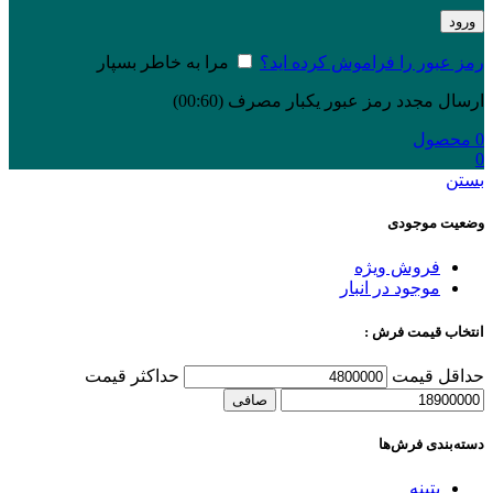
ورود
رمز عبور را فراموش کرده اید؟
مرا به خاطر بسپار
ارسال مجدد رمز عبور یکبار مصرف
(00:
60
)
0
محصول
0
بستن
وضعیت موجودی
فروش ویژه
موجود در انبار
انتخاب قیمت فرش :
حداقل قیمت
حداكثر قيمت
صافی
دسته‌بندی‌ فرش‌ها
پتینه