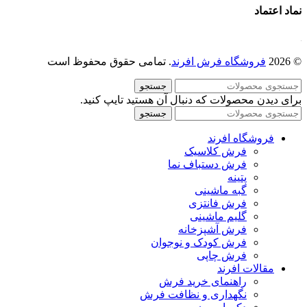
نماد اعتماد
© 2026
فروشگاه فرش افرند
. تمامی حقوق محفوظ است
جستجو
برای دیدن محصولات که دنبال آن هستید تایپ کنید.
جستجو
فروشگاه افرند
فرش کلاسیک
فرش دستباف نما
پتینه
گبه ماشینی
فرش فانتزی
گلیم ماشینی
فرش آشپزخانه
فرش کودک و نوجوان
فرش چاپی
مقالات افرند
راهنمای خرید فرش
نگهداری و نظافت فرش