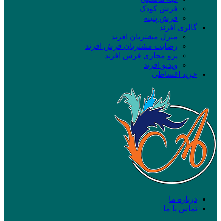
فرش کودک
فرش پتینه
گالری افرند
منزل مشتریان افرند
رضایت مشتریان فرش افرند
پرو مجازی فرش افرند
ویدیو افرند
خرید اقساطی
درباره ما
تماس با ما