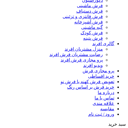
دکوراسیون
فرش ماشینی
فرش دستباف
فرش فانتزی و تزئینی
فرش آشپزخانه
گبه ماشینی
فرش کودک
فرش پتینه
گالری افرند
منزل مشتریان افرند
رضایت مشتریان فرش افرند
پرو مجازی فرش افرند
ویدیو افرند
پرو مجازی فرش
خرید اقساطی
تعویض فرش کهنه با فرش نو
خرید فرش بر اساس رنگ
درباره ما
تماس با ما
علاقه مندی
مقایسه
ورود / ثبت نام
سبد خرید