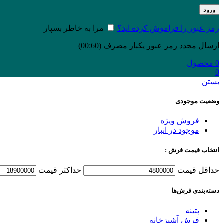
ورود
رمز عبور را فراموش کرده اید؟
مرا به خاطر بسپار
ارسال مجدد رمز عبور یکبار مصرف
(00:
60
)
0
محصول
0
بستن
وضعیت موجودی
فروش ویژه
موجود در انبار
انتخاب قیمت فرش :
حداقل قیمت
حداكثر قيمت
دسته‌بندی‌ فرش‌ها
پتینه
فرش آشپزخانه