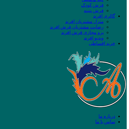
فرش کودک
فرش پتینه
گالری افرند
منزل مشتریان افرند
رضایت مشتریان فرش افرند
پرو مجازی فرش افرند
ویدیو افرند
خرید اقساطی
درباره ما
تماس با ما