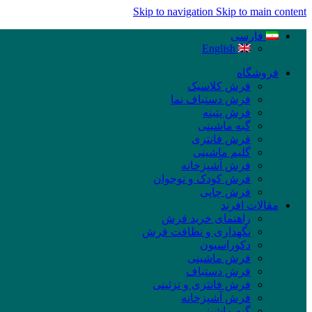
Skip to navigation
Skip to main content
فارسی
English
فروشگاه
فرش کلاسیک
فرش دستباف نما
فرش پتینه
گبه ماشینی
فرش فانتزی
گلیم ماشینی
فرش آشپزخانه
فرش کودک و نوجوان
فرش چاپی
مقالات افرند
راهنمای خرید فرش
نگهداری و نظافت فرش
دکوراسیون
فرش ماشینی
فرش دستباف
فرش فانتزی و تزئینی
فرش آشپزخانه
گبه ماشینی