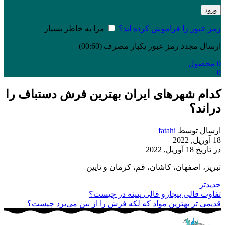
ورود
رمز عبور را فراموش کرده اید؟
مرا به خاطر بسپار
ارسال مجدد رمز عبور یکبار مصرف
(00:
60
)
0
محصول
0
کدام شهرهای ایران بهترین فرش دستباف را
دراند؟
ارسال توسط
fatahi
18 آوریل, 2022
در تاریخ 18 آوریل, 2022
تبریز، اصفهان، کاشان، قم، کرمان و نایین
جدیدتر
تفاوت قالی بیجارو قالی پتینه در چیست؟
قدیمی تر
بهترین مواد که لکه فرش را از بین می‌برد چیست؟