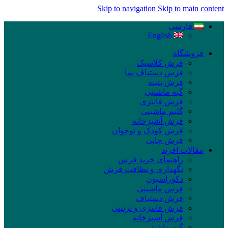
Skip to navigation
Skip to main content
فارسی
English
فروشگاه
فرش کلاسیک
فرش دستباف نما
فرش پتینه
گبه ماشینی
فرش فانتزی
گلیم ماشینی
فرش آشپزخانه
فرش کودک و نوجوان
فرش چاپی
مقالات افرند
راهنمای خرید فرش
نگهداری و نظافت فرش
دکوراسیون
فرش ماشینی
فرش دستباف
فرش فانتزی و تزئینی
فرش آشپزخانه
گبه ماشینی