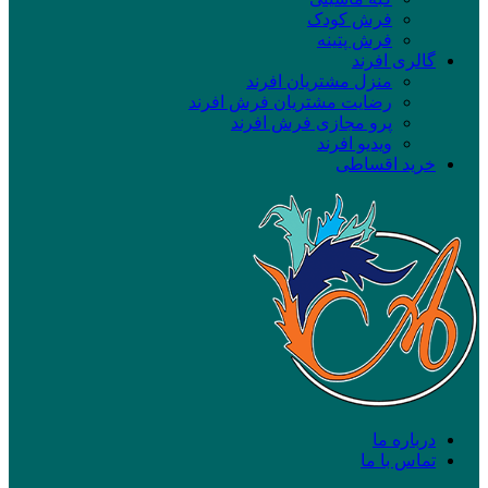
فرش کودک
فرش پتینه
گالری افرند
منزل مشتریان افرند
رضایت مشتریان فرش افرند
پرو مجازی فرش افرند
ویدیو افرند
خرید اقساطی
درباره ما
تماس با ما