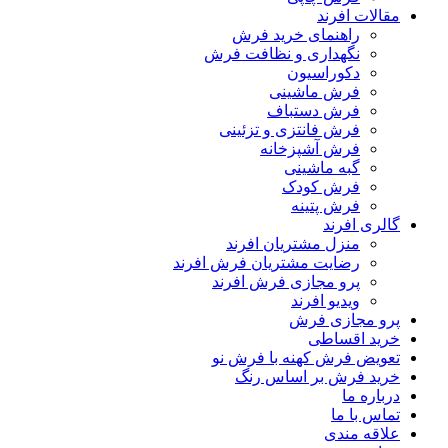
مقالات افرند
راهنمای خرید فرش
نگهداری و نظافت فرش
دکوراسیون
فرش ماشینی
فرش دستباف
فرش فانتزی و تزئینی
فرش آشپزخانه
گبه ماشینی
فرش کودک
فرش پتینه
گالری افرند
منزل مشتریان افرند
رضایت مشتریان فرش افرند
پرو مجازی فرش افرند
ویدیو افرند
پرو مجازی فرش
خرید اقساطی
تعویض فرش کهنه با فرش نو
خرید فرش بر اساس رنگ
درباره ما
تماس با ما
علاقه مندی