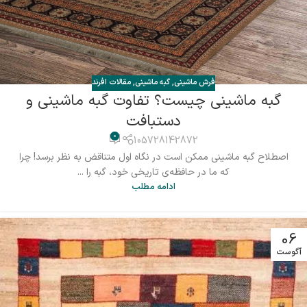
فرش ماشینی
,
گبه ماشینی
,
مقالات افرند
گبه ماشینی چیست؟ تفاوت گبه ماشینی و
دستبافت
0
105728142872
اصطلاح گبه‌ ماشینی ممکن است در نگاه اول متناقض به نظر برسد! چرا
که ما در حافظه‌ی تاریخی خود، گبه را ...
ادامه مطلب
06
آگوست