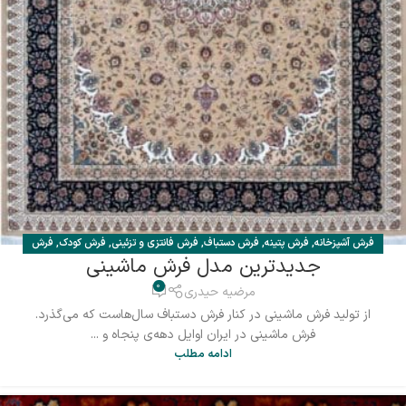
فرش آشپزخانه
,
فرش پتینه
,
فرش دستباف
,
فرش فانتزی و تزئینی
,
فرش کودک
,
فرش
جدیدترین مدل فرش ماشینی
ماشینی
,
گبه ماشینی
,
مقالات افرند
0
مرضیه حیدری
از تولید فرش ماشینی در کنار فرش دستباف سال‌هاست که می‌گذرد.
فرش ماشینی در ایران اوایل دهه‌ی پنجاه و ...
ادامه مطلب