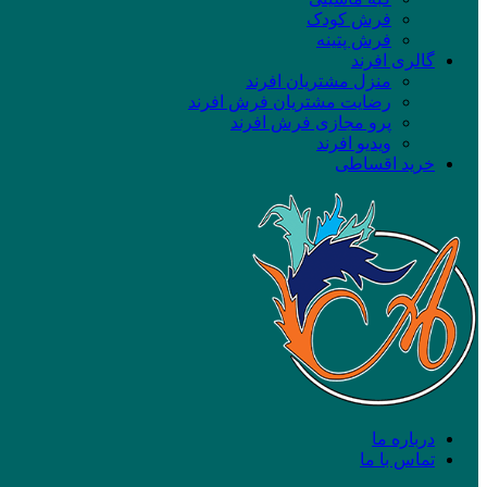
فرش کودک
فرش پتینه
گالری افرند
منزل مشتریان افرند
رضایت مشتریان فرش افرند
پرو مجازی فرش افرند
ویدیو افرند
خرید اقساطی
درباره ما
تماس با ما