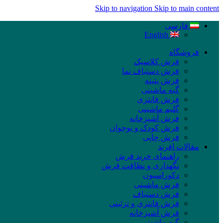
Skip to navigation
Skip to main content
فارسی
English
فروشگاه
فرش کلاسیک
فرش دستباف نما
فرش پتینه
گبه ماشینی
فرش فانتزی
گلیم ماشینی
فرش آشپزخانه
فرش کودک و نوجوان
فرش چاپی
مقالات افرند
راهنمای خرید فرش
نگهداری و نظافت فرش
دکوراسیون
فرش ماشینی
فرش دستباف
فرش فانتزی و تزئینی
فرش آشپزخانه
گبه ماشینی