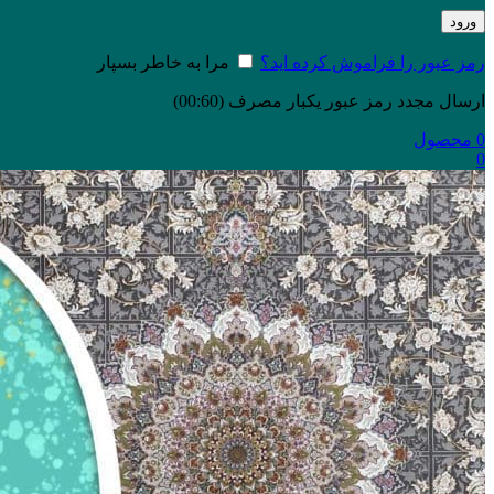
ورود
رمز عبور را فراموش کرده اید؟
مرا به خاطر بسپار
ارسال مجدد رمز عبور یکبار مصرف
(00:
60
)
0
محصول
0