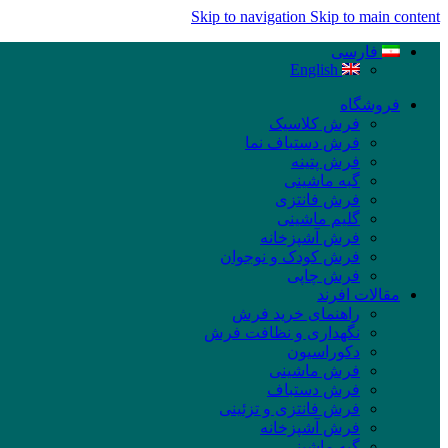
Skip to navigation
Skip to main content
فارسی
English
فروشگاه
فرش کلاسیک
فرش دستباف نما
فرش پتینه
گبه ماشینی
فرش فانتزی
گلیم ماشینی
فرش آشپزخانه
فرش کودک و نوجوان
فرش چاپی
مقالات افرند
راهنمای خرید فرش
نگهداری و نظافت فرش
دکوراسیون
فرش ماشینی
فرش دستباف
فرش فانتزی و تزئینی
فرش آشپزخانه
گبه ماشینی