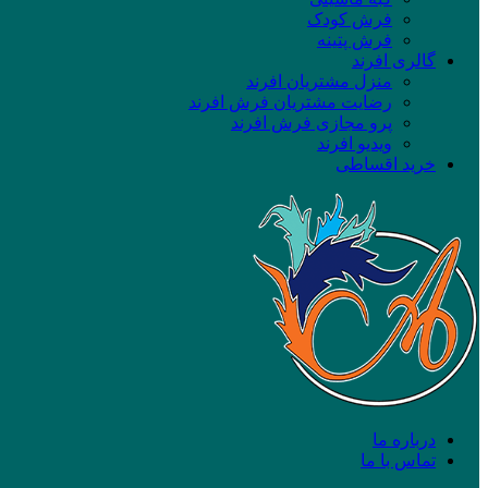
فرش کودک
فرش پتینه
گالری افرند
منزل مشتریان افرند
رضایت مشتریان فرش افرند
پرو مجازی فرش افرند
ویدیو افرند
خرید اقساطی
درباره ما
تماس با ما